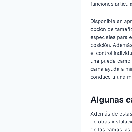
funciones articul
Disponible en ap
opción de tamañ
especiales para 
posición. Además
el control indivi
una pueda cambiar
cama ayuda a min
conduce a una men
Algunas c
Además de estas c
de otras instalac
de las camas las 