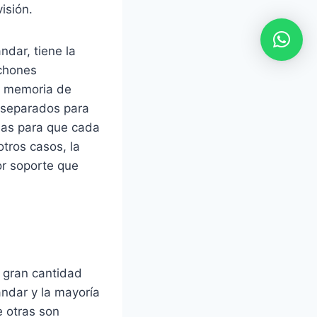
isión.
dar, tiene la
lchones
e memoria de
 separados para
amas para que cada
tros casos, la
or soporte que
 gran cantidad
ándar y la mayoría
e otras son