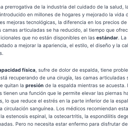
a prerrogativa de la industria del cuidado de la salud, 
introducido en millones de hogares y mejorado la vida 
s mejoras tecnológicas, la diferencia en los precios d
as camas articuladas se ha reducido, al tiempo que ofre
dicionales que no están disponibles en las
estándar
. La
ado a mejorar la apariencia, el estilo, el diseño y la ca
s.
apacidad física
, sufre de dolor de espalda, tiene prob
tá recuperando de una cirugía, las camas articuladas s
le quitan la
presión
de la espalda mientras se acuesta. 
 tienen una función que le permite elevar las piernas 
, lo que reduce el estrés en la parte inferior de la esp
la circulación sanguínea. Los médicos recomiendan est
e la estenosis espinal, la osteoartritis, la espondilitis deg
nadas. Pero no necesita estar enfermo para disfrutar de