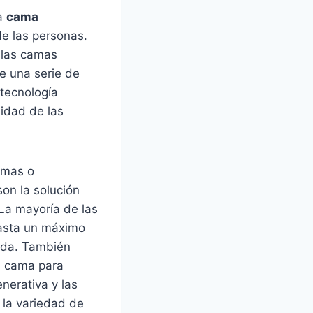
la
cama
de las personas.
e las camas
ce una serie de
 tecnología
lidad de las
lemas o
on la solución
La mayoría de las
hasta un máximo
alda. También
a cama para
enerativa y las
 la variedad de