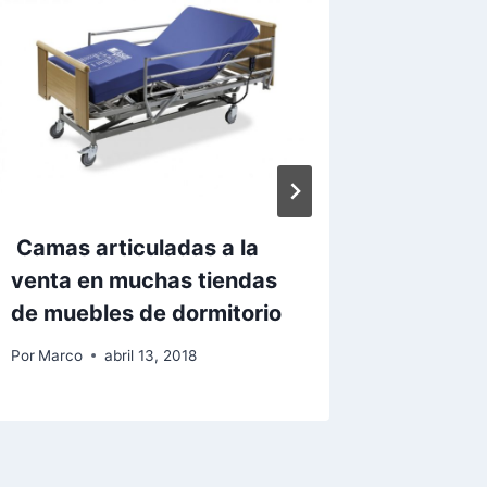
Camas articuladas a la
Benefi
venta en muchas tiendas
camas 
de muebles de dormitorio
Por
Marco
Por
Marco
abril 13, 2018