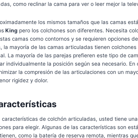
adas, como reclinar la cama para ver o leer mejor la telev
roximadamente los mismos tamaños que las camas están
os
King
pero los colchones son diferentes. Necesita co
estas camas como contornos y se requieren opciones d
, la mayoría de las camas articuladas tienen colchones
dual. La mayoría de las parejas prefieren este tipo de c
 individualmente la posición según sea necesario. En o
imizar la compresión de las articulaciones con un may
or rigidez y dolor.
aracterísticas
aracterísticas de colchón articuladas, usted tiene una
iones para elegir. Algunas de las características son est
tienen, como la batería de reserva remota, mientras qu