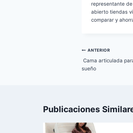
representante de
abierto tiendas v
comparar y ahorr
Navegación
ANTERIOR
Cama articulada para
de
sueño
entradas
Publicaciones Similar