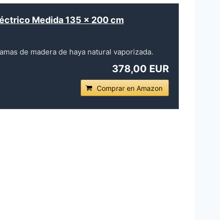
éctrico Medida 135 x 200 cm
amas de madera de haya natural vaporizada.
378,00 EUR
Comprar en Amazon