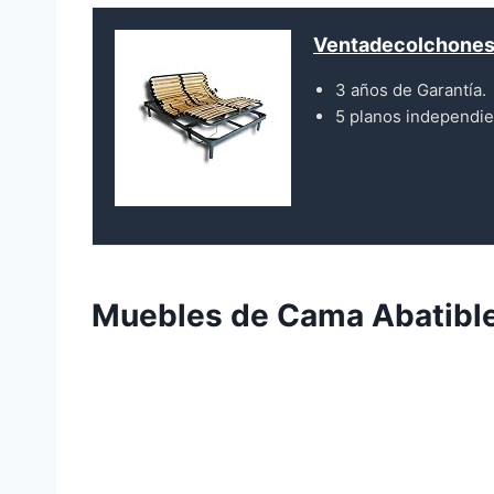
Ventadecolchones 
3 años de Garantía.
5 planos independie
Muebles de Cama Abatibl