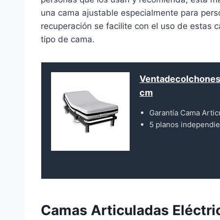
una cama ajustable especialmente para perso
recuperación se facilite con el uso de estas
tipo de cama.
Ventadecolchones 
cm
Garantía Cama Articu
5 planos independie
Camas Articuladas Eléctri