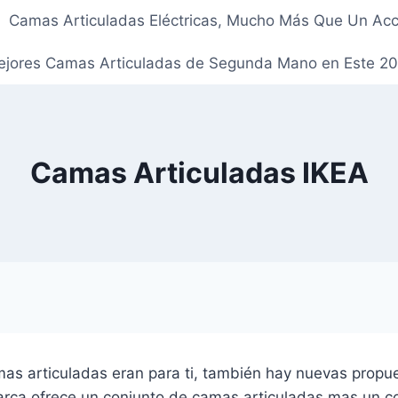
Camas Articuladas Eléctricas, Mucho Más Que Un Acc
jores Camas Articuladas de Segunda Mano en Este 2
Camas Articuladas IKEA
as articuladas eran para ti, también hay nuevas propu
rca ofrece un conjunto de camas articuladas mas un col