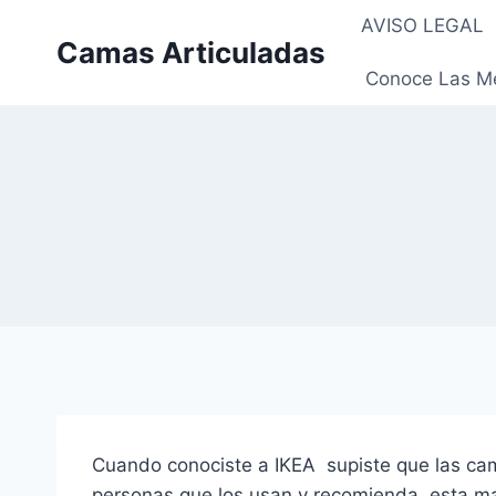
Saltar
AVISO LEGAL
al
Camas Articuladas
contenido
Conoce Las Me
Cuando conociste a IKEA supiste que las cam
personas que los usan y recomienda, esta ma