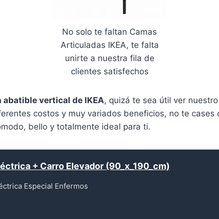
No solo te faltan Camas
Articuladas IKEA, te falta
unirte a nuestra fila de
clientes satisfechos
abatible vertical de IKEA
, quizá te sea útil ver nuest
iferentes costos y muy variados beneficios, no te case
odo, bello y totalmente ideal para ti.
léctrica + Carro Elevador (90_x_190_cm)
éctrica Especial Enfermos