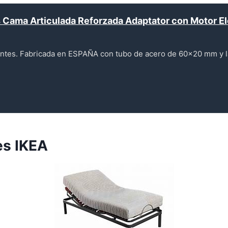
Cama Articulada Reforzada Adaptator con Motor El
ntes. Fabricada en ESPAÑA con tubo de acero de 60x20 mm y l
es IKEA