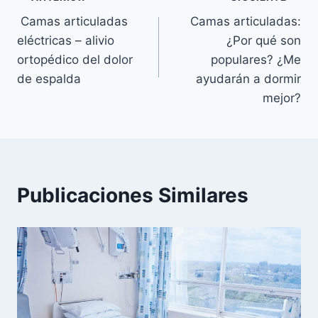
Navegación
Camas articuladas
Camas articuladas:
de
eléctricas – alivio
¿Por qué son
entradas
ortopédico del dolor
populares? ¿Me
de espalda
ayudarán a dormir
mejor?
Publicaciones Similares